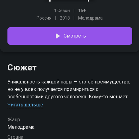
1 Сезон
16+
Россия
2018
Мелодрама
Смотреть
Сюжет
Уникальность каждой пары — это её преимущество,
но не у всех получается примириться с
особенностями другого человека. Кому-то мешает
разница в возрасте, кто-то не может закрыть глаза
Читать дальше
на финансовое положение второй половины, а кого-
то беспокоит разница в интересах. Специалист по
Жанр
вопросам неравного брака Елена Великанова
Мелодрама
помогает рассорившимся парам находить общий
Страна