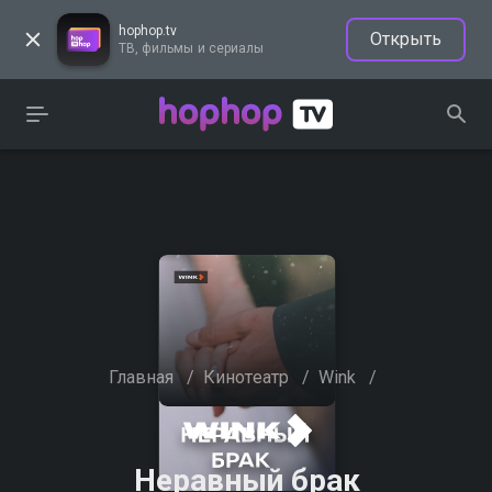
hophop.tv
Открыть
ТВ, фильмы и сериалы
Главная
/
Кинотеатр
/
Wink
/
Неравный брак