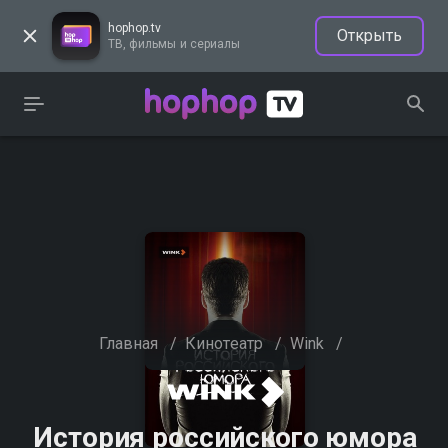
hophop.tv
Открыть
ТВ, фильмы и сериалы
Главная
/
Кинотеатр
/
Wink
/
История российского юмора