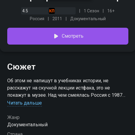
4.5
1 Сезон
16+
Россия
2011
Документальный
Смотреть
Сюжет
Об этом не напишут в учебниках истории, не
расскажут на скучной лекции истфака, это не
покажут в музее. Над чем смеялась Россия с 1987
года по наши дни.
Читать дальше
Жанр
Документальный
Страна