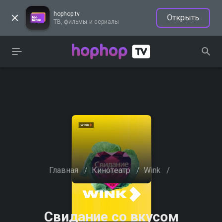
hophop.tv
Открыть
ТВ, фильмы и сериалы
Главная
/
Кинотеатр
/
Wink
/
Свидание со вкусом