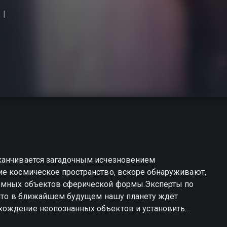
канчивается загадочным исчезновением
ие космическое пространство, вскоре обнаруживают,
тёмных объектов сферической формы.Эксперты по
, что в ближайшем будущем нашу планету ждёт
хождение неопознанных объектов и установить
ения тёмных сфер отправляются специально