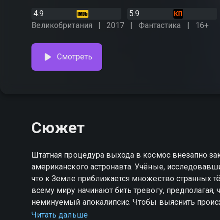
4.9
5.9
Великобритания
2017
Фантастика
16+
Смотреть
Сюжет
Штатная процедура выхода в космос внезапно за
американского астронавта. Учёные, исследовавш
что к Земле приближается множество странных 
всему миру начинают бить тревогу, предполагая
неминуемый апокалипсис. Чтобы выяснить проис
контакт с инопланетным разумом, в центр скопл
Читать дальше