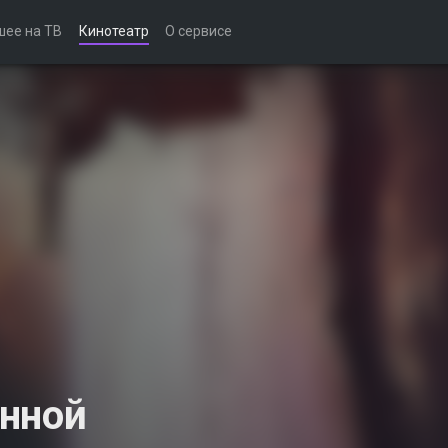
шее на ТВ
Кинотеатр
О сервисе
енной