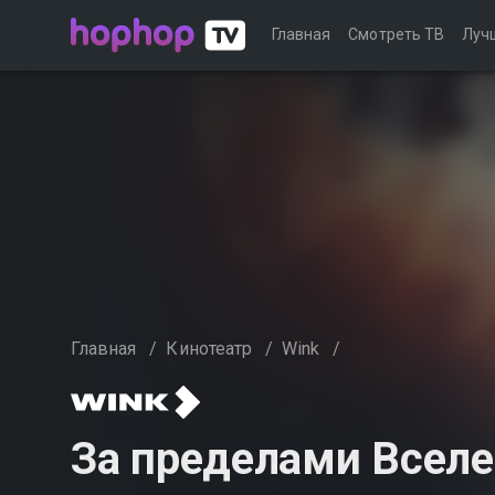
Главная
Смотреть ТВ
Луч
Главная
/
Кинотеатр
/
Wink
/
За пределами Всел