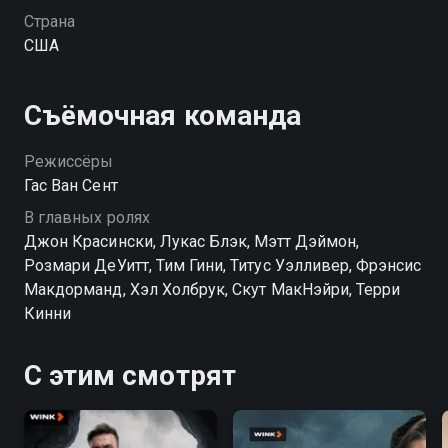
профсоюза, с которым у Стива личные счеты.
Страна
США
Съёмочная команда
Режиссёры
Гас Ван Сент
В главных ролях
Джон Красински, Лукас Блэк, Мэтт Дэймон,
Розмари ДеУитт, Тим Гини, Титус Уэлливер, Фрэнсис
Макдорманд, Хэл Холбрук, Скут МакНэйри, Терри
Кинни
С этим смотрят