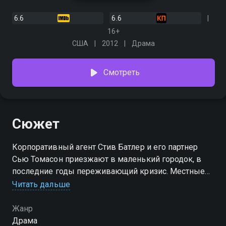
6.6
6.6
16+
США
2012
Драма
Смотреть
Сюжет
Корпоративный агент Стив Батлер и его партнер
Сью Томасон приезжают в маленький городок, в
последние годы переживающий кризис. Местные
жители готовы принять предложение компании и
Читать дальше
дать согласие на бурение скважины на территории
их собственности. Все осложняется, когда в дело
Жанр
вмешиваются школьный учитель и представитель
Драма