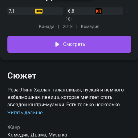
7.1
6.8
18+
Канада
2018
Комедия
Смотреть
Сюжет
Роза-Линн Харлан  талантливая, пускай и немного
взбалмошная, певица, которая мечтает стать
звездой кантри-музыки. Есть только несколько
загвоздок, мешающих добраться до цели. Во-
Читать дальше
первых, она живёт в Шотландии. Во-вторых, она
недавно вышла из тюрьмы, и теперь ей скорее
Жанр
надо думать о детях, нежели переживать из-за
Комедия, Драма, Музыка