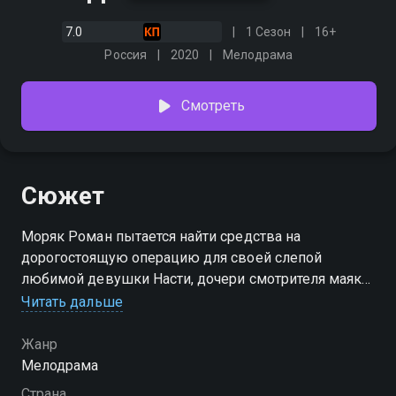
7.0
1 Сезон
16+
Россия
2020
Мелодрама
Смотреть
Сюжет
Моряк Роман пытается найти средства на
дорогостоящую операцию для своей слепой
любимой девушки Насти, дочери смотрителя маяка,
чтобы вернуть ей зрение. Но вместо денег он
Читать дальше
получает тюремный срок. Все это время Настя ждет
его у маяка, который символизирует их чувства: она
Жанр
уверена, что Роман отправился в кругосветное
Мелодрама
плавание. В то же время предприниматель Игорь
Страна