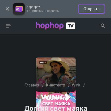
hophop.tv
Открыть
ТВ, фильмы и сериалы
Главная
/
Кинотеатр
/
Wink
/
Долгий свет маяка