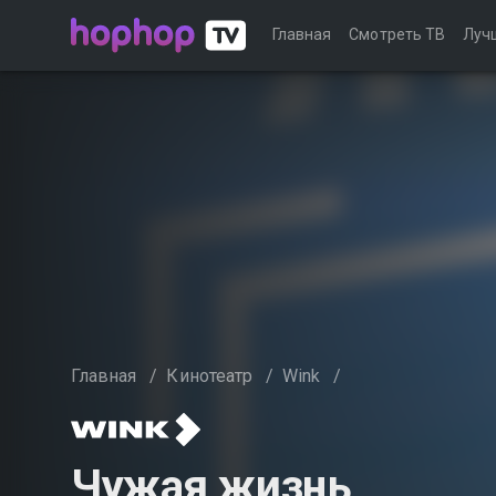
Главная
Смотреть ТВ
Луч
Главная
/
Кинотеатр
/
Wink
/
Чужая жизнь