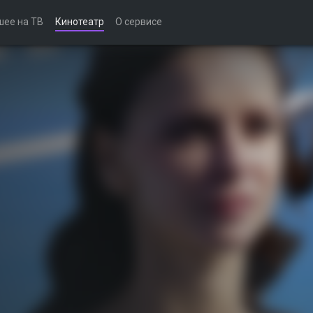
шее на ТВ
Кинотеатр
О сервисе