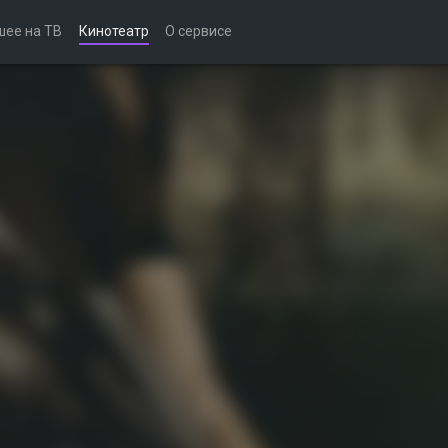
шее на ТВ
Кинотеатр
О сервисе