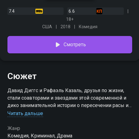
7.4
6.6
18+
США
2018
Комедия
Смотреть
Сюжет
Давид Диггс и Рафаэль Казаль, друзья по жизни,
стали соавторами и звездами этой современной и
дико занимательной истории о пересечении расы и
положения в обществе, происходящей на фоне
Читать дальше
быстро облагораживающегося Окланда.
Жанр
Комедия, Криминал, Драма