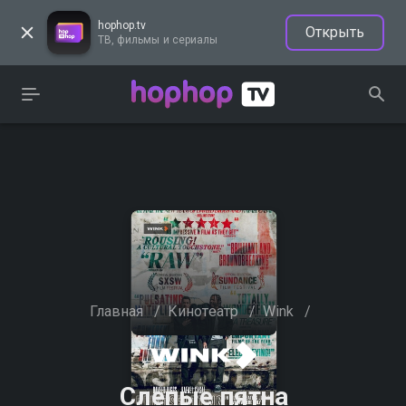
hophop.tv
Открыть
ТВ, фильмы и сериалы
Главная
/
Кинотеатр
/
Wink
/
Слепые пятна