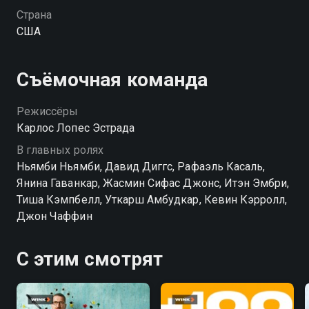
Страна
США
Съёмочная команда
Режиссёры
Карлос Лопес Эстрада
В главных ролях
Ньямби Ньямби, Давид Диггс, Рафаэль Касаль,
Янина Гаванкар, Жасмин Сифас Джонс, Итэн Эмбри,
Тиша Кэмпбелл, Уткарш Амбудкар, Кевин Кэрролл,
Джон Чаффин
С этим смотрят