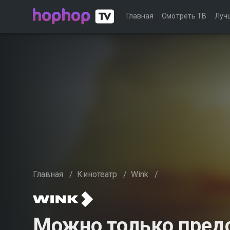
Главная
Смотреть ТВ
Луч
Главная
/
Кинотеатр
/
Wink
/
Можно только пред