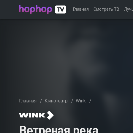
Главная
Смотреть ТВ
Луч
Главная
/
Кинотеатр
/
Wink
/
Ветреная река