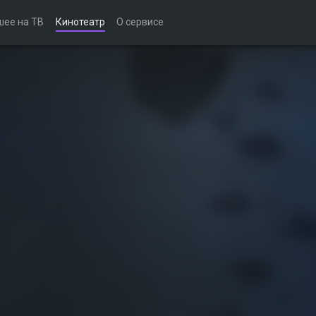
шее на ТВ
Кинотеатр
О сервисе