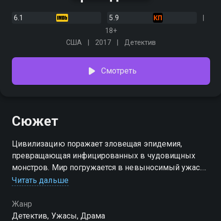
6.1
5.9
18+
США
2017
Детектив
Смотреть
Сюжет
Цивилизацию поражает зловещая эпидемия,
превращающая инфицированных в чудовищных
монстров. Мир погружается в невыносимый ужас.
Спасаясь от гибели, отец прячет свою семью в
Читать дальше
заброшенном доме в чаще леса. Однажды на
пороге дома появляются незнакомцы. Но как
Жанр
спастись от безумия, когда ад внутри тебя?..
Детектив, Ужасы, Драма