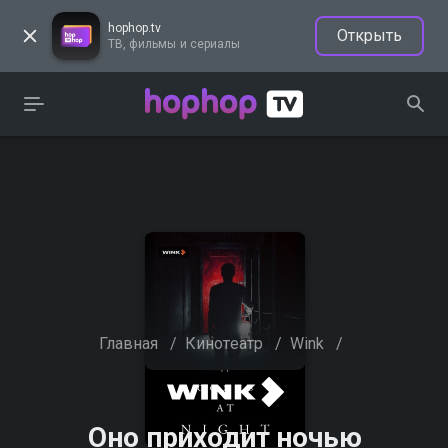
hophop.tv
Открыть
ТВ, фильмы и сериалы
Главная
/
Кинотеатр
/
Wink
/
Оно приходит ночью