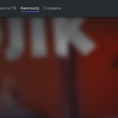
шее на ТВ
Кинотеатр
О сервисе