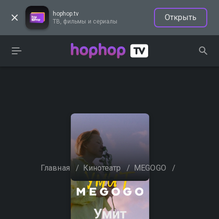
hophop.tv
Открыть
ТВ, фильмы и сериалы
Главная
/
Кинотеатр
/
MEGOGO
/
Умит