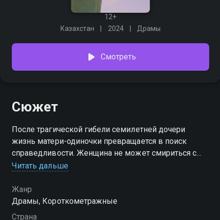
12+
Казахстан
2024
Драмы
Смотреть
Сюжет
После трагической гибели семилетней дочери
жизнь матери-одиночки превращается в поиск
справедливости. Женщина не может смириться с
потерей и обращается к частному детективу, чтобы
Читать дальше
наказать подозреваемого. Героиня полна
решимости дойти до конца и добиться возмездия за
Жанр
смерть ребенка.
Драмы, Короткометражные
Страна