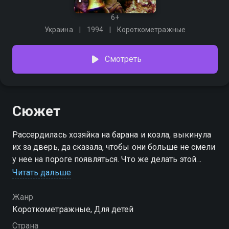
6+
Украина
1994
Короткометражные
Смотреть
Сюжет
Рассердилась хозяйка на барана и козла, выкинула
их за дверь, да сказала, чтобы они больше не смели
у нее на пороге появляться. Что же делать этой
неуклюжей и немного трусливой парочке? Пошли
Читать дальше
они искать себе пристанище. Веселые,
таинственные и неожиданные приключения
Жанр
выпадут на пути приятелей, но со всем они смогут
Короткометражные, Для детей
справиться и даже подружиться со своими
Страна