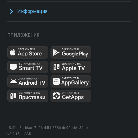
Информация
ПРИЛОЖЕНИЯ
UUID: b8bfb6ac-7c96-44f1-858b-dc90ede139ae
v3.9.15
|
SSR