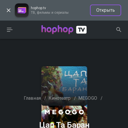
hophop.tv
Открыть
ТВ, фильмы и сериалы
Главная
/
Кинотеатр
/
MEGOGO
/
Цап Та Баран