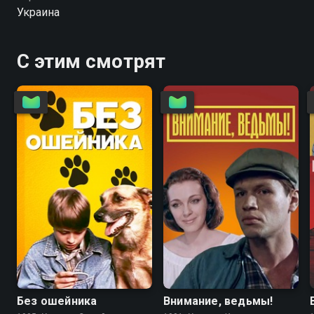
собратьями.
Украина
С этим смотрят
6.7
4.6
5.6
5.6
Без ошейника
Внимание, ведьмы!