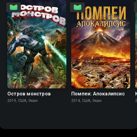
2.8
2.7
2.6
Остров монстров
Помпеи: Апокалипсис
2019, США, Экшн
2014, США, Экшн