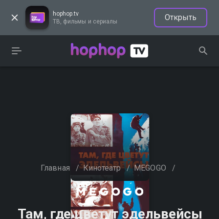
hophop.tv
Открыть
ТВ, фильмы и сериалы
Главная
/
Кинотеатр
/
MEGOGO
/
Там, где цветут эдельвейсы