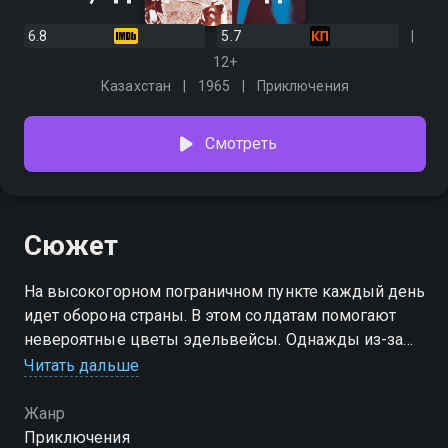
6.8
5.7
12+
Казахстан
1965
Приключения
Смотреть
Сюжет
На высокогорном пограничном пункте каждый день
идет оборона страны. В этом солдатам помогают
невероятные цветы эдельвейсы. Однажды из-за
этого растения приключилась ложная тревога. Для
Читать дальше
молодого сержанта Сундетбаева этот случай станет
настоящим испытанием силы и мужества.
Жанр
Приключения