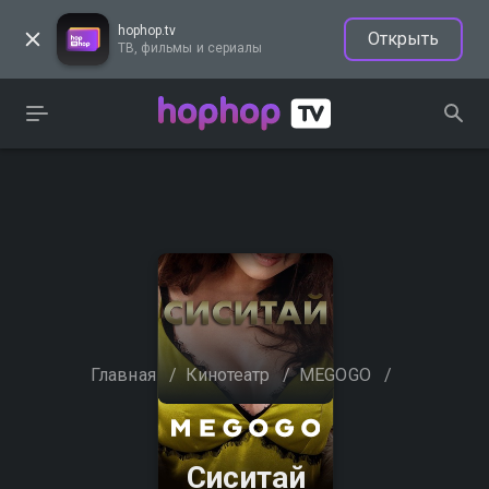
hophop.tv
Открыть
ТВ, фильмы и сериалы
Главная
/
Кинотеатр
/
MEGOGO
/
Сиситай