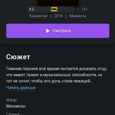
4.2
12+
Казахстан
2018
Мюзиклы
Смотреть
Сюжет
Главная героиня всё время пытается доказать отцу,
что имеет талант и музыкальные способности, но
тот не хочет, чтобы его дочь стала певицей.
Мужчина запрещает ей заниматься этим делом, но
Читать дальше
судьба сталкивает девушку с настоящим
продюсером, поэтому у нее появляется шанс
Жанр
осуществить давнюю и заветную мечту.
Мюзиклы
Страна