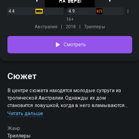
4.4
4.9
16+
Австралия
2018
Триллеры
Смотреть
Сюжет
В центре сюжета находятся молодые супруги из
тропической Австралии. Однажды их дом
становится ловушкой, когда в него вламываются
трое беглецов, у которых имеется коробка с
Читать дальше
неизвестным содержимым. Героям приходится
использовать все свои остроумие и хитрость, чтобы
Жанр
остаться в живых, однако к их местности
Триллеры