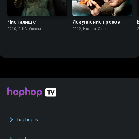
4.3
3.6
3.2
2.3
Чистилище
Искупление грехов
2010, США, Ужасы
2012, Италия, Экшн
hophop.tv