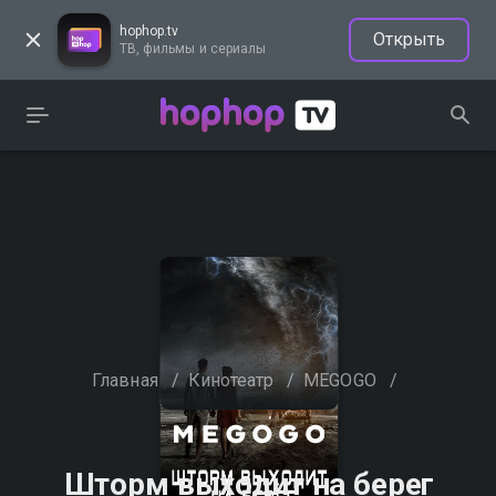
hophop.tv
Открыть
ТВ, фильмы и сериалы
Главная
/
Кинотеатр
/
MEGOGO
/
Шторм выходит на берег