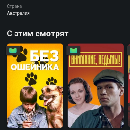
приближаются сильные циклоны…
Страна
Австралия
С этим смотрят
6.7
4.6
5.6
5.6