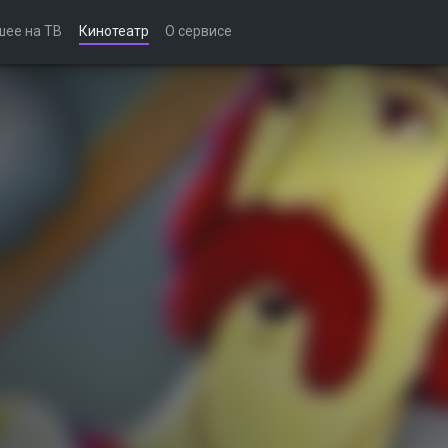
шее на ТВ
Кинотеатр
О сервисе