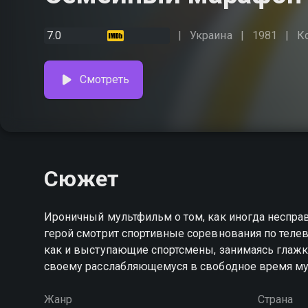
7.0
Украина
1981
К
Смотреть
Сюжет
Ироничный мультфильм о том, как иногда несправ
герой смотрит спортивные соревнования по телевиз
как и выступающие спортсмены, занимаясь глажко
своему расслабляющемуся в свободное время му
Жанр
Страна