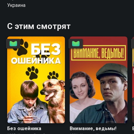
Украина
С этим смотрят
6.7
4.6
5.6
5.6
Без ошейника
Внимание, ведьмы!