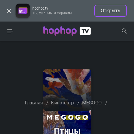
hophop.tv
Открыть
ТВ, фильмы и сериалы
Главная
/
Кинотеатр
/
MEGOGO
/
Птицы