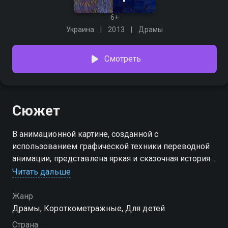
6+
Украина
2013
Драмы
Смотреть
Сюжет
В анимационной картине, созданной с
использованием графической техники переводной
анимации, представлена яркая и сказочная история
любви. У влюбленных героев неожиданно
Читать дальше
появляются крылья из-за подобных чувств, которые
мотивируют на различные поступки.
Жанр
Драмы, Короткометражные, Для детей
Страна