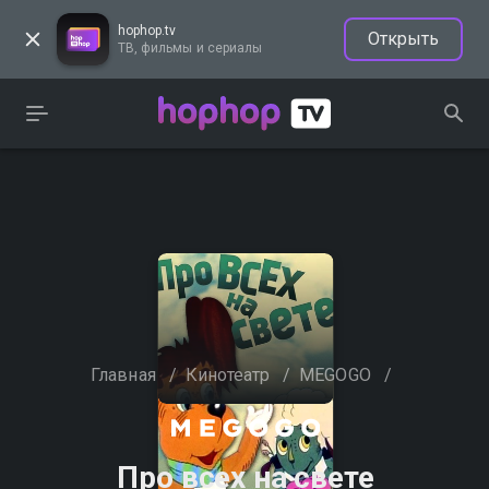
hophop.tv
Открыть
ТВ, фильмы и сериалы
Главная
/
Кинотеатр
/
MEGOGO
/
Про всех на свете