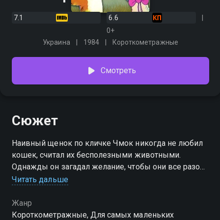
7.1
6.6
0+
Украина
1984
Короткометражные
Смотреть
Сюжет
Наивный щенок по кличке Чмок никогда не любил
кошек, считал их бесполезными животными.
Однажды он загадал желание, чтобы они все разом
исчезли. Наутро Чмок заметил, что мышей
Читать дальше
расплодилась целая орда, но нет ни единой кошки,
чтобы их ловить. Они уже поели весь запас
Жанр
продуктов самого щенка.
Короткометражные, Для самых маленьких