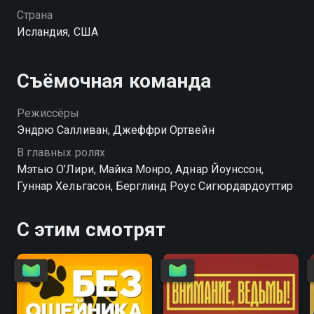
Страна
Исландия, США
Съёмочная команда
Режиссёры
Эндрю Салливан, Джеффри Ортвейн
В главных ролях
Мэтью О’Лири, Майка Монро, Аднар Йоунссон,
Гуннар Хельгасон, Берглинд Роус Сигюрдардоуттир
С этим смотрят