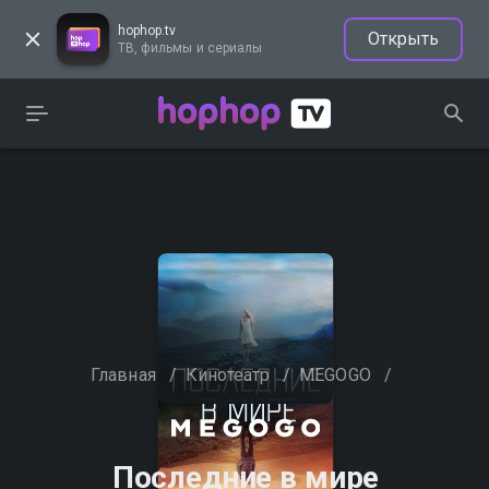
hophop.tv
Открыть
ТВ, фильмы и сериалы
Главная
/
Кинотеатр
/
MEGOGO
/
Последние в мире