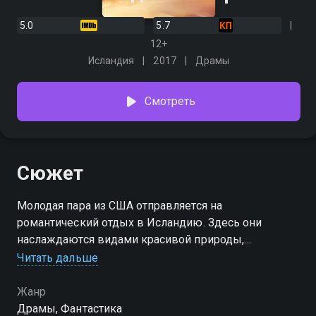
5.0
5.7
12+
Исландия
2017
Драмы
Смотреть
Сюжет
Молодая пара из США отправляется на
романтический отдых в Исландию. Здесь они
наслаждаются видами красивой природы,
северного сияния и теплым бризом гейзеров.
Читать дальше
Одним утром Дженай и Райли просыпаются и
неожиданно понимают, что все люди на планете
Жанр
бесследно исчезли.
Драмы, Фантастика