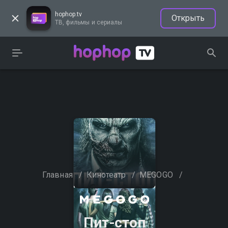
hophop.tv
Открыть
ТВ, фильмы и сериалы
Главная
/
Кинотеатр
/
MEGOGO
/
Пит-стоп