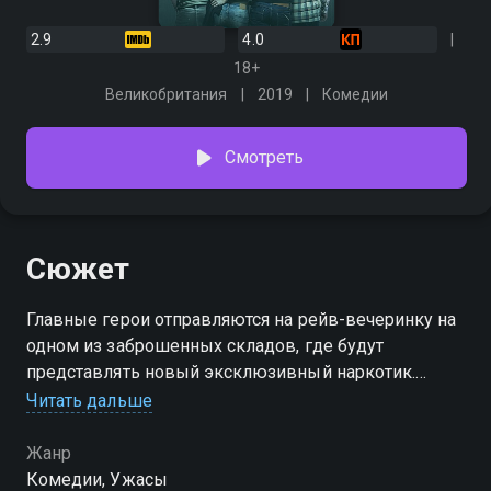
2.9
4.0
18+
Великобритания
2019
Комедии
Смотреть
Сюжет
Главные герои отправляются на рейв-вечеринку на
одном из заброшенных складов, где будут
представлять новый эксклюзивный наркотик.
Вскоре два молодых парня и их спутницы очень
Читать дальше
сильно пожалеют о своем решении поехать туда.
Им предстоит попытаться выжить среди
Жанр
окружающей их нечисти.
Комедии, Ужасы