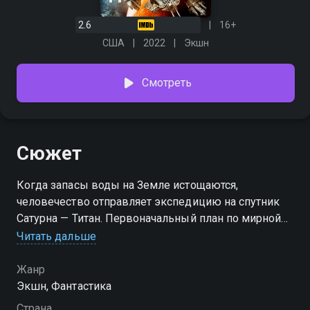
2.6
16+
США
2022
Экшн
Смотреть
Сюжет
Когда запасы воды на Земле истощаются,
человечество отправляет экспедицию на спутник
Сатурна — Титан. Первоначальный план по мирной
добыче ресурсов рушится, сталкивая людей с
Читать дальше
инопланетной цивилизацией, не готовой отдавать
свои богатства незваным гостям. Так попытка
Жанр
спасти родную планету быстро перерастает в
Экшн, Фантастика
полномасштабный конфликт.
Страна