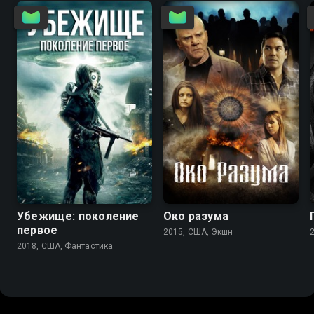
3.6
2.4
3.9
4.8
Убежище: поколение
Око разума
первое
2015, США, Экшн
2018, США, Фантастика