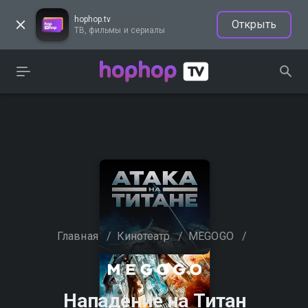
hophop.tv
Открыть
ТВ, фильмы и сериалы
Главная
/
Кинотеатр
/
MEGOGO
/
Нападение на Титан