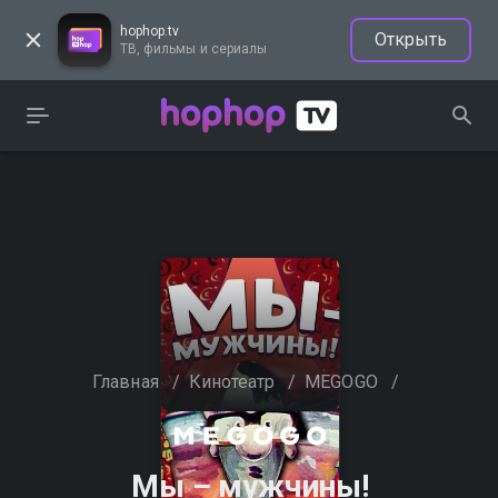
hophop.tv
Открыть
ТВ, фильмы и сериалы
Главная
/
Кинотеатр
/
MEGOGO
/
Мы – мужчины!