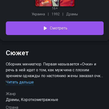
16+
Украина
1992
Драмы
Смотреть
Сюжет
Сборник миниатюр. Первая называется «Очки» и
речь в ней идет о том, как мужчина с плохим
зрением однажды по настоянию жены заказал очки.
К нему вернулось зрение, а вместе с ним
Читать дальше
способность увидеть, какая неряшливая и
некрасивая у него супруга и как неуютно у них в
Жанр
доме. В такой ситуации он предпочел не носить очки
Драмы, Короткометражные
и дальше. Миниатюры «Отелло» и «Большие и
Страна