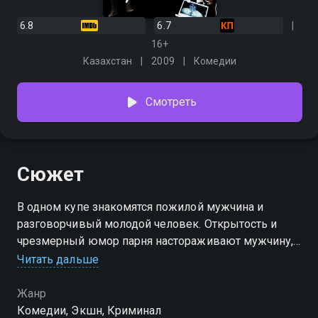
6.8
6.7
16+
Казахстан
2009
Комедии
Смотреть
Сюжет
В одном купе знакомятся пожилой мужчина и
разговорчивый молодой человек. Открытость и
чрезмерный юмор парня настораживают мужчину,
и не зря. Их совместная поездка грозит стать
Читать дальше
смертельно опасной. Парень оказывается членом
криминальной группировки, за которой уже давно
Жанр
охотятся агенты спецслужб.
Комедии, Экшн, Криминал