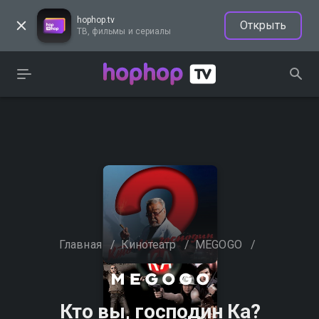
hophop.tv
Открыть
ТВ, фильмы и сериалы
Главная
/
Кинотеатр
/
MEGOGO
/
Кто вы, господин Ка?