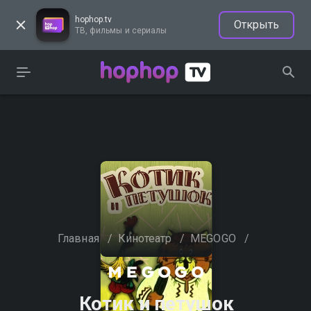
hophop.tv
Открыть
ТВ, фильмы и сериалы
Главная
/
Кинотеатр
/
MEGOGO
/
Котик и петушок