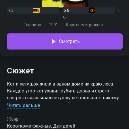
7.3
6.8
6+
Украина
1991
Короткометражные
Смотреть
Сюжет
Кот и петушок жили в одном доме на краю леса.
Каждое утро кот уходил рубить дрова и строго-
настрого наказывал петушку не открывать никому
двери. Но глупый петушок был очень беспечен, и
Читать дальше
однажды хитрая лиса уволокла его в лес. Бросился
тогда котик в погоню за преступницей.
Жанр
Короткометражные, Для детей