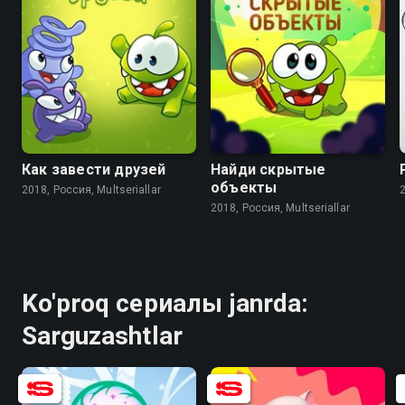
8.3
8.2
Как завести друзей
Найди скрытые
объекты
2018, Россия, Multseriallar
2
2018, Россия, Multseriallar
Ko'proq сериалы janrda:
Sarguzashtlar