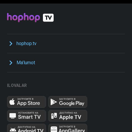
hophop.tv
Ma’lumot
ILOVALAR