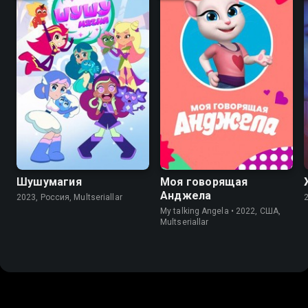
8.9
6.6
8.2
5.1
Шушумагия
Моя говорящая
Анджела
2023, Россия, Multseriallar
My talking Angela • 2022, США,
Multseriallar