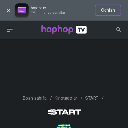
hophop.tv
Ochish
TV, filmlar va seriallar
Bosh sahifa
/
Kinoteatrlar
/
START
/