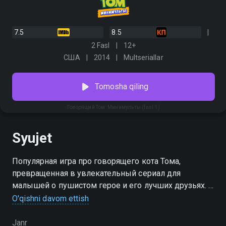
7.5
8.5
2 Fasl
12+
США
2014
Multseriallar
Tomosha qiling
Говорящий Том: Минимульты (fasl 1)
Syujet
Популярная игра про говорящего кота Тома,
превращенная в увлекательный сериал для
малышей о пушистом герое и его лучших друзьях. 1
сезон мультсериала «Говорящий Том: Минимульты»
O'qishni davom ettish
можно смотреть онлайн. Добро пожаловать в
странный, но веселый мир игрового кота.
Janr