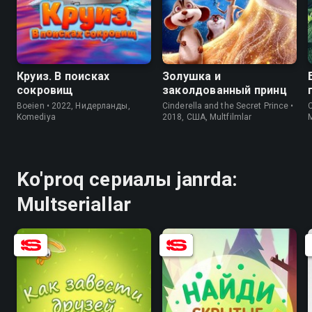
7.3
4.3
6.8
4.4
Круиз. В поисках
Золушка и
сокровищ
заколдованный принц
Boeien • 2022, Нидерланды,
Cinderella and the Secret Prince •
C
Komediya
2018, США, Multfilmlar
M
Ko'proq сериалы janrda:
Multseriallar