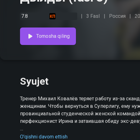
7.8
3 Fasl
Россия
2
Tomosha qiling
Syujet
Тренер Михаил Ковалёв теряет работу из-за скан
женщинам. Чтобы вернуться в Суперлигу, ему ну
провинциальной студенческой женской командой.
перфекционист Ирина и затаившая обиду экс-дев
Дылды serialining 3-faslini hophop.tv saytida yuqori 
O'qishni davom ettish