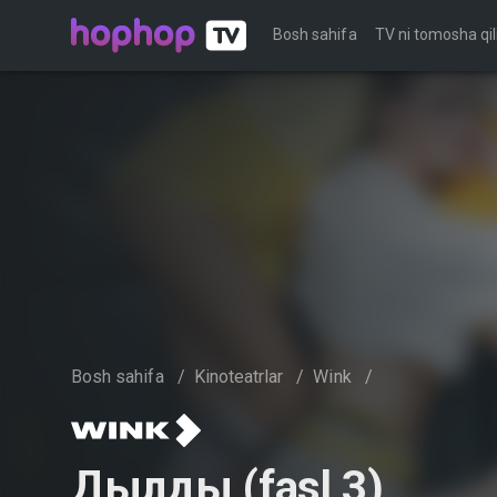
Bosh sahifa
TV ni tomosha qil
Bosh sahifa
/
Kinoteatrlar
/
Wink
/
Дылды (fasl 3)