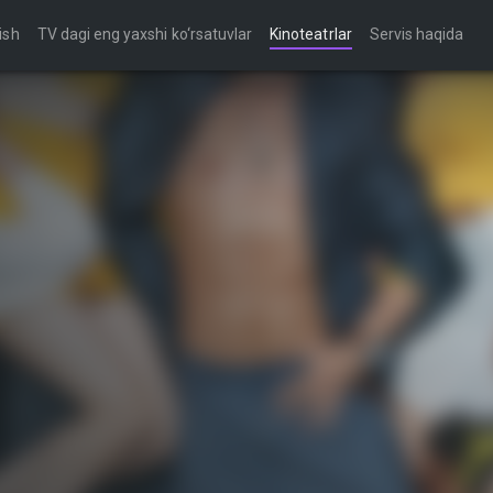
ish
TV dagi eng yaxshi ko‘rsatuvlar
Kinoteatrlar
Servis haqida