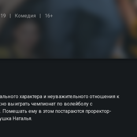
019
Комедия
16+
дального характера и неуважительного отношения к
жно выиграть чемпионат по волейболу с
 Помешать ему в этом постараются проректор-
ушка Наталья.
HD sifatda mutlaqo bepul onlayn tomosha qilishingiz