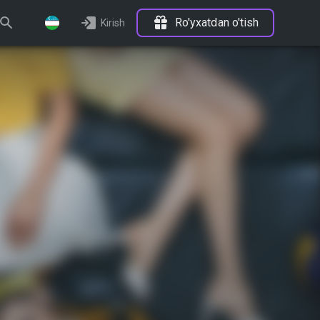
Ro'yxatdan o'tish
Kirish