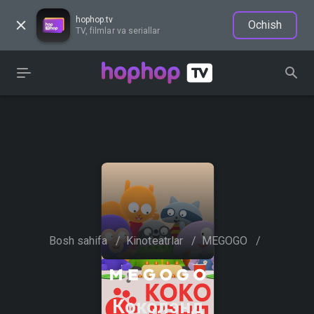
hophop.tv
Ochish
TV, filmlar va seriallar
Bosh sahifa
/
Kinoteatrlar
/
MEGOGO
/
Коколэнд