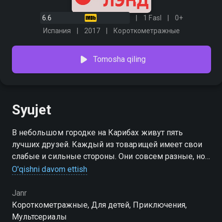
6.6
1 Fasl
0+
Испания
2017
Короткометражные
Tomosha qiling
Syujet
В небольшом городке на Карибах живут пять
лучших друзей. Каждый из товарищей имеет свои
слабые и сильные стороны. Они совсем разные, но
вместе учатся решать конфликтные ситуации и
O'qishni davom ettish
весело проводят время. Дети имеют возможность
перенять у них важные социальные навыки:
Janr
солидарность, уважение и сочувствие.
Короткометражные, Для детей, Приключения,
Мультсериалы