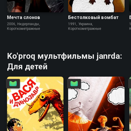
5.6
5.6
7.0
Мечта слонов
Бестолковый вомбат
2006, Нидерланды,
1991, Украина,
Короткометражные
Короткометражные
Ko'proq мультфильмы janrda:
Для детей