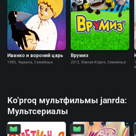
6.3
6.6
6.2
5.6
Иванко и вороний царь
Врумиз
1985, Украина, Семейные
2012, Южная Корея, Семейные
Ko'proq мультфильмы janrda:
Мультсериалы