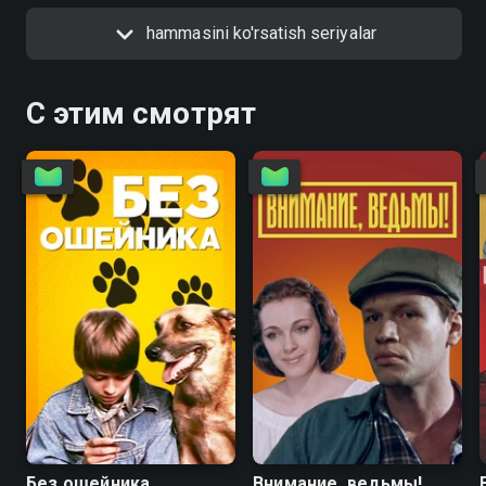
hammasini ko'rsatish seriyalar
С этим смотрят
6.7
4.6
5.6
5.6
Без ошейника
Внимание, ведьмы!