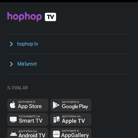
hophop.tv
Ma’lumot
ILOVALAR