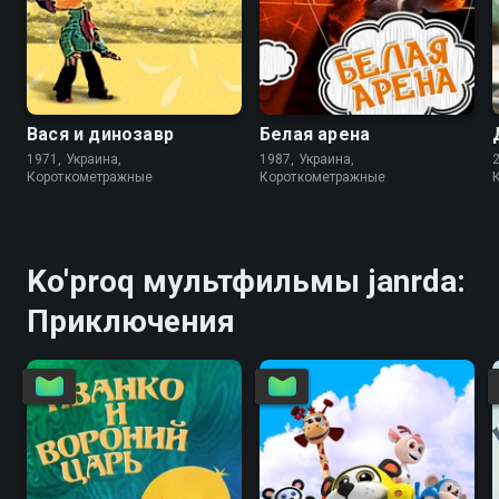
4.8
6.2
Вася и динозавр
Белая арена
1971, Украина,
1987, Украина,
Короткометражные
Короткометражные
Ko'proq мультфильмы janrda:
Приключения