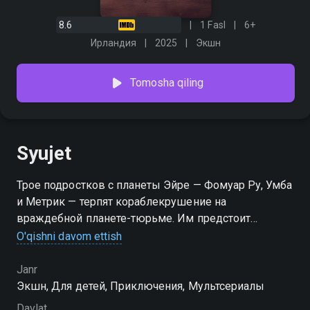
8.6
1 Fasl
6+
Ирландия
2025
Экшн
Tomosha qiling
Syujet
Трое подростков с планеты Эйре — Фомуар Ру, Умба
и Метрик — терпят кораблекрушение на
враждебной планете-тюрьме. Им предстоит
пережить опасные ситуации в незнакомом мире и
O'qishni davom ettish
спасти вселенную от Мора, встретившись с Джинни.
Janr
Экшн, Для детей, Приключения, Мультсериалы
Davlat