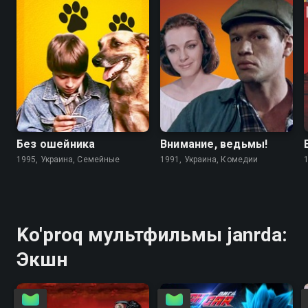
6.7
4.6
5.6
5.6
Без ошейника
Внимание, ведьмы!
1995, Украина, Семейные
1991, Украина, Комедии
Ko'proq мультфильмы janrda:
Экшн