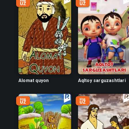
Alomat quyon
Aqltoy sarguzashtlari