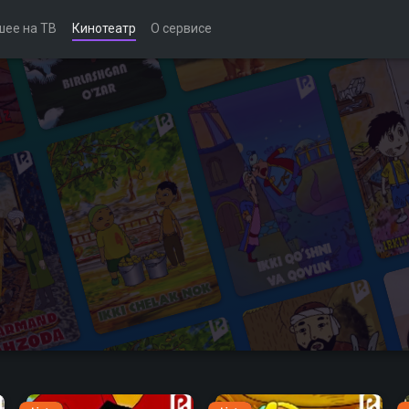
шее на ТВ
Кинотеатр
О сервисе