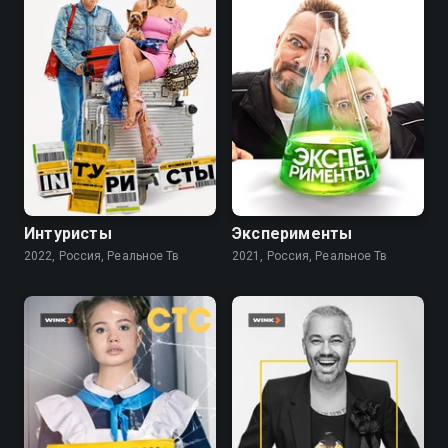
7.8
9.0
Интуристы
Эксперименты
2022, Россия, Реальное Тв
2021, Россия, Реальное Тв