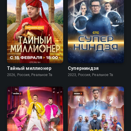
7.9
8.6
Тайный миллионер
Суперниндзя
2026, Россия, Реальное Тв
2023, Россия, Реальное Тв