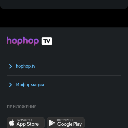
hophop.tv
Информация
ПРИЛОЖЕНИЯ