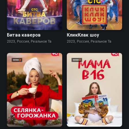
8.1
7.8
Битва каверов
КликКлак шоу
2023, Россия, Реальное Тв
2023, Россия, Реальное Тв