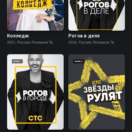
7.7
8.3
Колледж
Рогов в деле
2021, Россия, Реальное Тв
2020, Россия, Реальное Тв
8.3