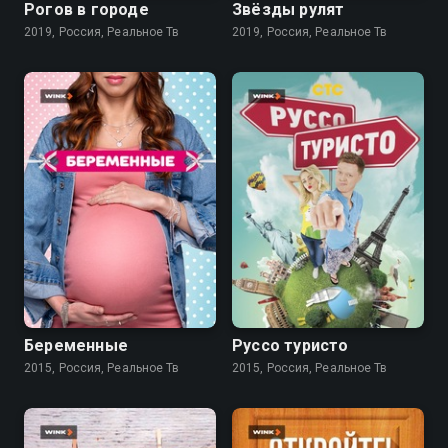
Рогов в городе
Звёзды рулят
2019, Россия, Реальное Тв
2019, Россия, Реальное Тв
7.5
5.4
Беременные
Руссо туристо
2015, Россия, Реальное Тв
2015, Россия, Реальное Тв