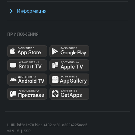
Информация
ПРИЛОЖЕНИЯ
UUID: bd2a1e70-f9ce-4132-ba81-a3094225ace5
v3.9.15
|
SSR