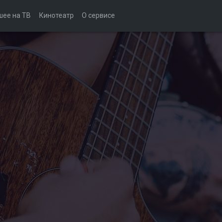
шее на ТВ
Кинотеатр
О сервисе