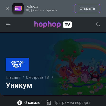
hophop.tv
Открыть
ТВ, фильмы и сериалы
Главная
/
Смотреть ТВ
/
Уникум
Смотреть
О канале
Программа передач