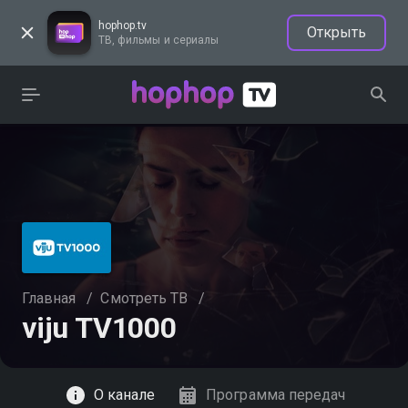
hophop.tv
Открыть
ТВ, фильмы и сериалы
Главная
/
Смотреть ТВ
/
viju TV1000
Смотреть
О канале
Программа передач