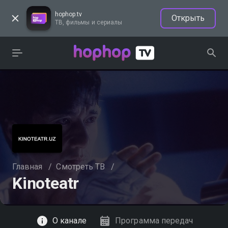
hophop.tv
Открыть
ТВ, фильмы и сериалы
Главная
/
Смотреть ТВ
/
Kinoteatr
Смотреть
О канале
Программа передач