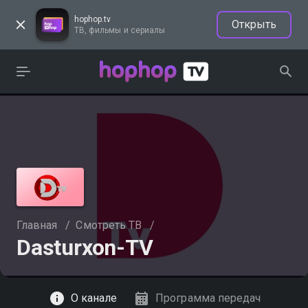
hophop.tv
Открыть
ТВ, фильмы и сериалы
Главная
/
Смотреть ТВ
/
Dasturxon-TV
Смотреть
О канале
Программа передач