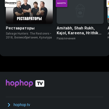
Реставраторы
Amitabh, Shah Rukh,
Kajol, Kareena, Hrithik
Salvage Hunters: The Restorers •
A
Udit Narayan_Gohi
2018, Великобритания, Культура
Развлечения
shodlik, gohi g'am
hophop.tv