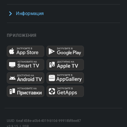
Информация
ПРИЛОЖЕНИЯ
UUID: 6eaf458e-a0b4-4019-b10d-99918bf8ee87
v3.9.15
|
SSR