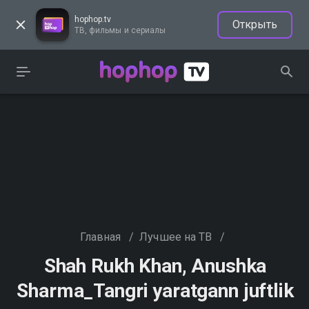
hophop.tv
Открыть
ТВ, фильмы и сериалы
Главная
/
Лучшее на ТВ
/
Shah Rukh Khan, Anushka
Sharma_Tangri yaratgann juftlik