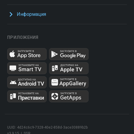
Информация
ПРИЛОЖЕНИЯ
UUID: 4d24c6c9-7328-40e2-858d-3ace30889b2b
v3.9.15
|
SSR