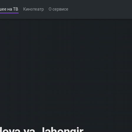
шее на ТВ
Кинотеатр
О сервисе
va va Jahongir