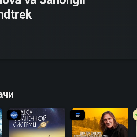
ndtrek
ачи
8.5
8.8
9.0