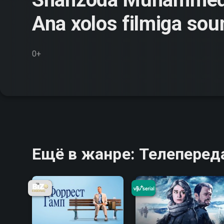
Ana xolos filmiga sou
0+
Ещё в жанре: Телеперед
8.9
8.8
6.3
8.8