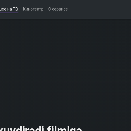
шее на ТВ
Кинотеатр
О сервисе
kuydiradi filmiga