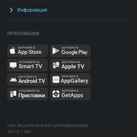
Информация
ПРИЛОЖЕНИЯ
UUID: f8caa592-0bc5-4181-ad7b-b2bbda53d40d
v3.9.15
|
SSR