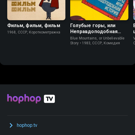
Фильм, фильм, фильм
Голубые горы, или
Неправдоподобная
1968, СССР, Короткометражка
история
Blue Mountains, or Unbelievable
V
Story • 1983, СССР, Комедия
hophop.tv