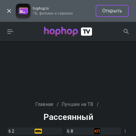
hophop.tv
Открыть
ТВ, фильмы и сериалы
Главная
/
Лучшее на ТВ
/
Рассеянный
6.2
6.8