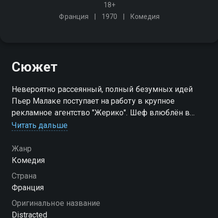
18+
Франция
1970
Комедия
Сюжет
Невероятно рассеянный, полный безумных идей
Пьер Малаке поступает на работу в крупное
рекламное агентство "Жерико". Шеф влюблён в
маму Пьера, поэтому терпит причуды нового
Читать дальше
сотрудника, несмотря на то, что бизнес встаёт с ног
на голову
Жанр
Комедия
Страна
Франция
Оригинальное название
Distracted