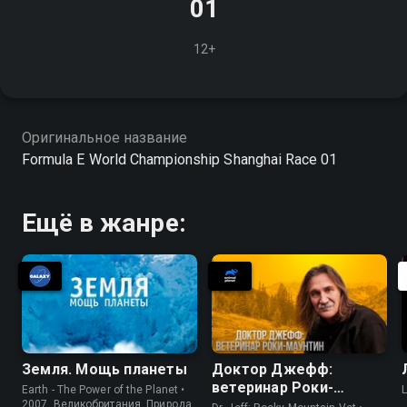
01
12+
Оригинальное название
Formula E World Championship Shanghai Race 01
Ещё в жанре:
Земля. Мощь планеты
Доктор Джефф:
ветеринар Роки-
Earth - The Power of the Planet •
Маунтин
2007, Великобритания, Природа