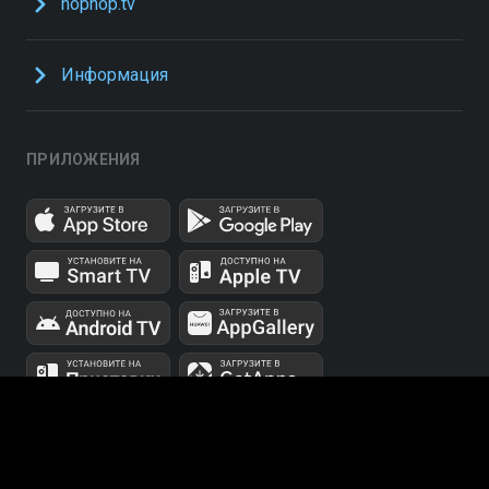
hophop.tv
Информация
ПРИЛОЖЕНИЯ
UUID: 7feacee5-eff3-41f2-948b-edc80573043b