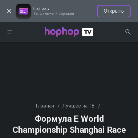
hophop.tv
Открыть
ТВ, фильмы и сериалы
Главная
/
Лучшее на ТВ
/
Формула E World
Championship Shanghai Race