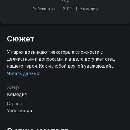
12+
Узбекистан
2012
Комедия
Сюжет
У парня возникают некоторые сложности с
деликатными вопросами, и в дело вступает отец
нашего героя. Как и любой другой уважающий
мнение своего сына отец, он пойдет на всё ради
Читать дальше
счастья своего сына. Даже на обман будущих
сватов
Жанр
Комедия
Страна
Узбекистан