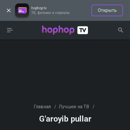
hophop.tv
Открыть
ТВ, фильмы и сериалы
Главная
/
Лучшее на ТВ
/
G'aroyib pullar