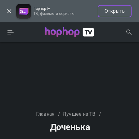
hophop.tv
Открыть
ТВ, фильмы и сериалы
Главная
/
Лучшее на ТВ
/
Доченька