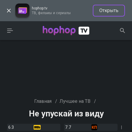
hophop.tv
Открыть
ТВ, фильмы и сериалы
Главная
/
Лучшее на ТВ
/
Не упускай из виду
6.3
7.7