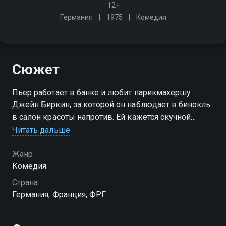
12+
Германия
1975
Комедия
Сюжет
Пьер работает в банке и любит парикмахершу
Джейн Биркин, за которой он наблюдает в бинокль
в салон красоты напротив. Ей кажется скучной
любовь с банкиром, думающем в первую очередь
Читать дальше
только о работе
Жанр
Комедия
Страна
Германия, Франция, ФРГ