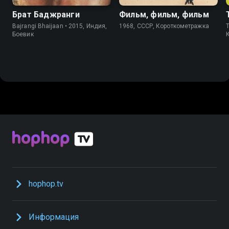
Брат Баджранги
Фильм, фильм, фильм
Bajrangi Bhaijaan • 2015, Индия,
1968, СССР, Короткометражка
T
Боевик
hophop.tv
Информация