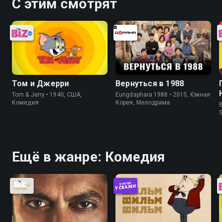
С этим смотрят
Том и Джерри
Вернуться в 1988
Tom & Jerry • 1940, США,
Eungdaphara 1988 • 2015, Южная
Комедия
Корея, Мелодрама
B
Ещё в жанре: Комедия